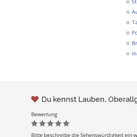
St
A
Ta
Po
Br
In
Du kennst Lauben, Oberallg
Bewertung
Bitte beschreibe die Sehenswürdigkeit ein w