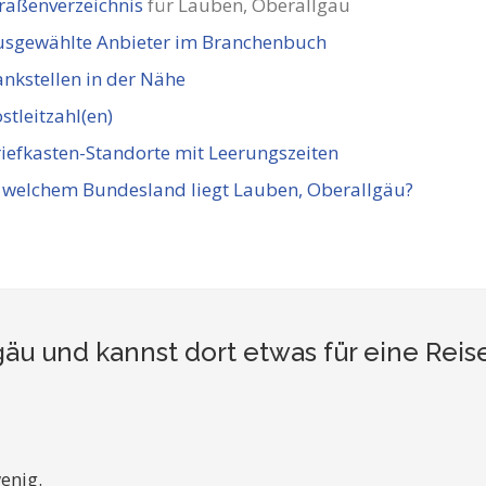
raßenverzeichnis
für Lauben, Oberallgäu
usgewählte Anbieter im Branchenbuch
nkstellen in der Nähe
stleitzahl(en)
iefkasten-Standorte mit Leerungszeiten
 welchem Bundesland liegt Lauben, Oberallgäu?
äu und kannst dort etwas für eine Rei
enig.