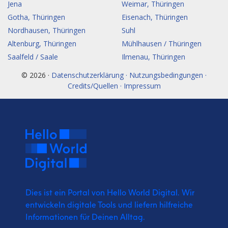
Jena
Weimar, Thüringen
Gotha, Thüringen
Eisenach, Thüringen
Nordhausen, Thüringen
Suhl
Altenburg, Thüringen
Mühlhausen / Thüringen
Saalfeld / Saale
Ilmenau, Thüringen
© 2026 ·
Datenschutzerklärung · Nutzungsbedingungen ·
Credits/Quellen · Impressum
Dies ist ein Portal von Hello World Digital.
Wir
entwickeln digitale Tools und liefern
hilfreiche
Informationen für Deinen Alltag.