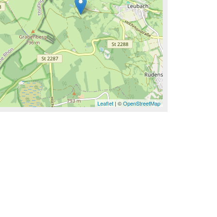
Leaflet
| ©
OpenStreetMap