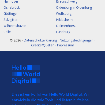
Hannover
Braunschweig
Osnabrück
Oldenburg in Oldenburg
Göttingen
Wolfsburg
Salzgitter
Hildesheim
Wilhelmshaven
Delmenhorst
Celle
Lüneburg
© 2026 ·
Datenschutzerklärung · Nutzungsbedingungen ·
Credits/Quellen · Impressum
Dies ist ein Portal von Hello World Digital.
Wir
entwickeln digitale Tools und liefern
hilfreiche