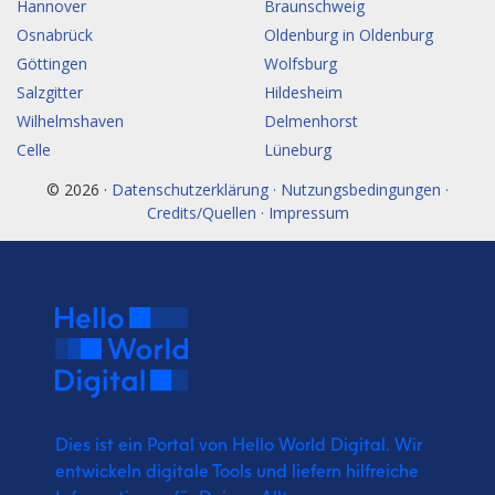
Hannover
Braunschweig
Osnabrück
Oldenburg in Oldenburg
Göttingen
Wolfsburg
Salzgitter
Hildesheim
Wilhelmshaven
Delmenhorst
Celle
Lüneburg
© 2026 ·
Datenschutzerklärung · Nutzungsbedingungen ·
Credits/Quellen · Impressum
Dies ist ein Portal von Hello World Digital.
Wir
entwickeln digitale Tools und liefern
hilfreiche