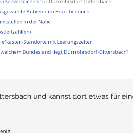
raßenverzeichnis
für Dürrröhrsdorf-Dittersbach
usgewählte Anbieter im Branchenbuch
nkstellen in der Nähe
stleitzahl(en)
iefkasten-Standorte mit Leerungszeiten
 welchem Bundesland liegt Dürrröhrsdorf-Dittersbach?
ttersbach und kannst dort etwas für ei
enig.