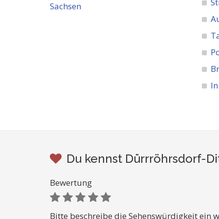
St
A
Ta
Po
Br
In
Du kennst Dürrröhrsdorf-Di
Bewertung
Bitte beschreibe die Sehenswürdigkeit ein w