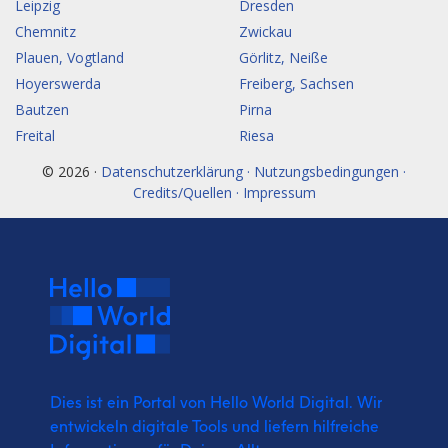
Leipzig
Dresden
Chemnitz
Zwickau
Plauen, Vogtland
Görlitz, Neiße
Hoyerswerda
Freiberg, Sachsen
Bautzen
Pirna
Freital
Riesa
© 2026 ·
Datenschutzerklärung · Nutzungsbedingungen ·
Credits/Quellen · Impressum
Dies ist ein Portal von Hello World Digital.
Wir
entwickeln digitale Tools und liefern
hilfreiche