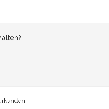
halten?
erkunden