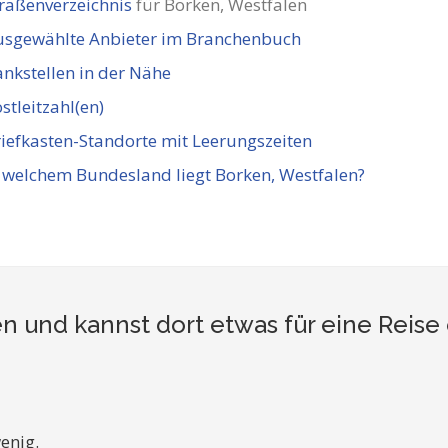
raßenverzeichnis
für Borken, Westfalen
usgewählte Anbieter im Branchenbuch
nkstellen in der Nähe
stleitzahl(en)
iefkasten-Standorte mit Leerungszeiten
 welchem Bundesland liegt Borken, Westfalen?
n und kannst dort etwas für eine Reis
enig.