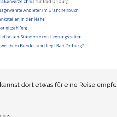
raßenverzeichnis
für Bad Driburg
usgewählte Anbieter im Branchenbuch
nkstellen in der Nähe
stleitzahl(en)
iefkasten-Standorte mit Leerungszeiten
 welchem Bundesland liegt Bad Driburg?
kannst dort etwas für eine Reise empf
enig.