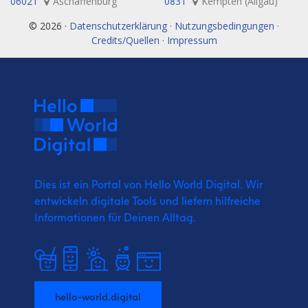
06021
Aschaffenburg
0831
Kempten (Allgäu)
© 2026 ·
Datenschutzerklärung · Nutzungsbedingungen ·
Credits/Quellen · Impressum
Dies ist ein Portal von Hello World Digital.
Wir
entwickeln digitale Tools und liefern
hilfreiche
Informationen für Deinen Alltag.
hello-world.digital