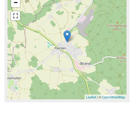
−
Leaflet
| ©
OpenStreetMap