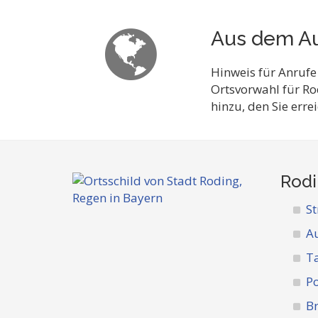
Aus dem Au
Hinweis für Anrufe
Ortsvorwahl für Ro
hinzu, den Sie err
Rodi
St
A
Ta
Po
Br