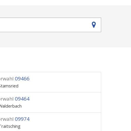
orwahl
09466
Stamsried
orwahl
09464
Walderbach
orwahl
09974
Traitsching