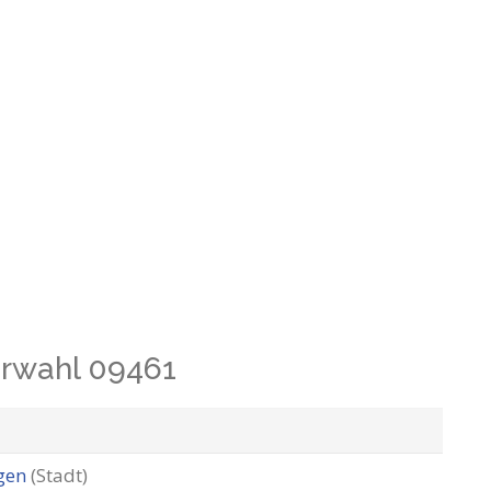
orwahl 09461
egen
(Stadt)