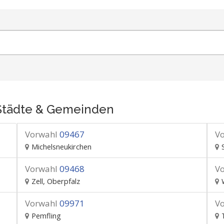
Städte & Gemeinden
Vorwahl
09467
V
Michelsneukirchen
Vorwahl
09468
V
Zell, Oberpfalz
Vorwahl
09971
V
Pemfling