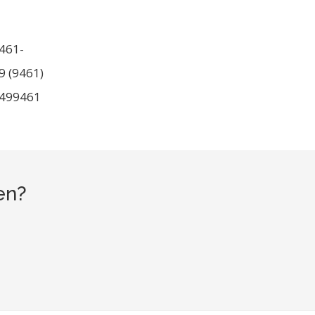
461-
9 (9461)
499461
en?