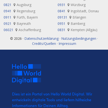
0821
Augsburg
0931
Würzburg
0941
Regensburg
0841
Ingolstadt, Donau
0911
Fürth, Bayern
09131
Erlangen
0921
Bayreuth
0951
Bamberg
06021
Aschaffenburg
0831
Kempten (Allgäu)
© 2026 ·
Datenschutzerklärung · Nutzungsbedingungen ·
Credits/Quellen · Impressum
Dies ist ein Portal von Hello World Digital.
Wir
entwickeln digitale Tools und liefern
hilfreiche
Informationen für Deinen Alltag.