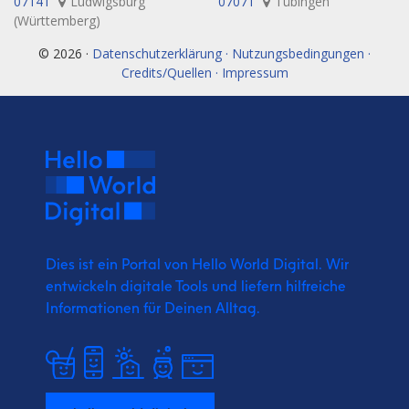
07141
Ludwigsburg
07071
Tübingen
(Württemberg)
© 2026 ·
Datenschutzerklärung · Nutzungsbedingungen ·
Credits/Quellen · Impressum
Dies ist ein Portal von Hello World Digital.
Wir
entwickeln digitale Tools und liefern
hilfreiche
Informationen für Deinen Alltag.