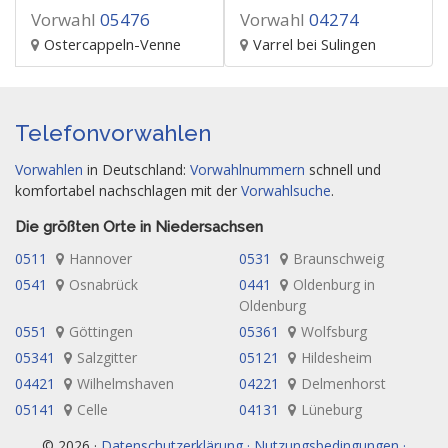
Vorwahl
05476
Vorwahl
04274
Ostercappeln-Venne
Varrel bei Sulingen
Telefonvorwahlen
Vorwahlen
in Deutschland:
Vorwahlnummern
schnell und
komfortabel nachschlagen mit der
Vorwahlsuche
.
Die größten Orte in Niedersachsen
0511
Hannover
0531
Braunschweig
0541
Osnabrück
0441
Oldenburg in
Oldenburg
0551
Göttingen
05361
Wolfsburg
05341
Salzgitter
05121
Hildesheim
04421
Wilhelmshaven
04221
Delmenhorst
05141
Celle
04131
Lüneburg
© 2026 ·
Datenschutzerklärung · Nutzungsbedingungen ·