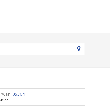
orwahl
05304
Meine