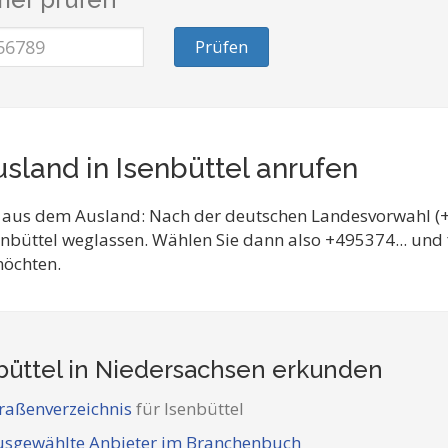
Prüfen
sland in Isenbüttel anrufen
 aus dem Ausland: Nach der deutschen Landesvorwahl (+
enbüttel weglassen. Wählen Sie dann also +495374... un
möchten.
büttel in Niedersachsen
erkunden
raßenverzeichnis
für Isenbüttel
usgewählte Anbieter im Branchenbuch