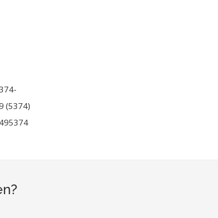
374-
9 (5374)
495374
en?