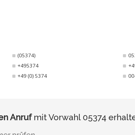
(05374)
05
+495374
+4
+49 (0) 5374
00
n Anruf
mit Vorwahl 05374 erhalt
er prüfen