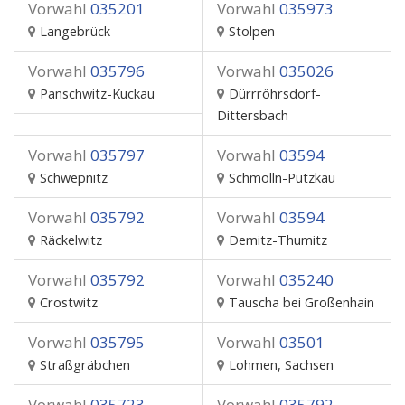
Vorwahl
035201
Vorwahl
035973
Langebrück
Stolpen
Vorwahl
035796
Vorwahl
035026
Panschwitz-Kuckau
Dürrröhrsdorf-
Dittersbach
Vorwahl
035797
Vorwahl
03594
Schwepnitz
Schmölln-Putzkau
Vorwahl
035792
Vorwahl
03594
Räckelwitz
Demitz-Thumitz
Vorwahl
035792
Vorwahl
035240
Crostwitz
Tauscha bei Großenhain
Vorwahl
035795
Vorwahl
03501
Straßgräbchen
Lohmen, Sachsen
Vorwahl
035723
Vorwahl
035792