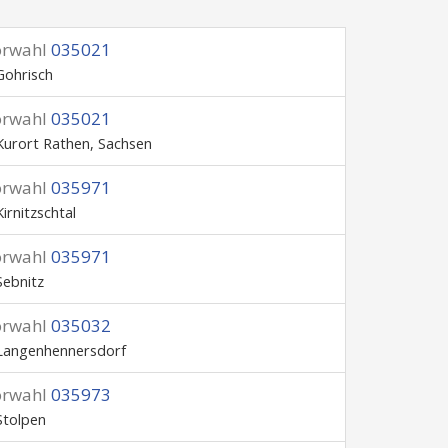
orwahl
035021
Gohrisch
orwahl
035021
Kurort Rathen, Sachsen
orwahl
035971
Kirnitzschtal
orwahl
035971
Sebnitz
orwahl
035032
Langenhennersdorf
orwahl
035973
Stolpen