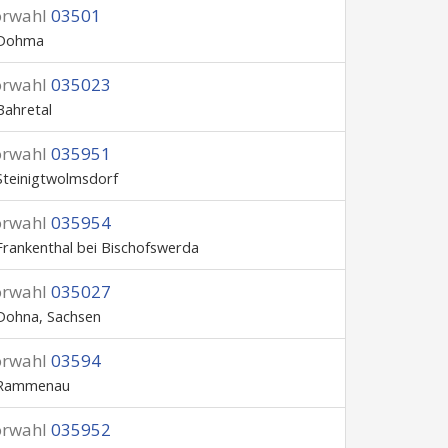
orwahl
03501
Dohma
orwahl
035023
Bahretal
orwahl
035951
Steinigtwolmsdorf
orwahl
035954
Frankenthal bei Bischofswerda
orwahl
035027
Dohna, Sachsen
orwahl
03594
Rammenau
orwahl
035952