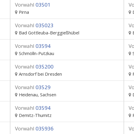
Vorwahl
03501
V
Pirna
Vorwahl
035023
V
Bad Gottleuba-Berggießhübel
Vorwahl
03594
V
Schmölln-Putzkau
Vorwahl
035200
V
Arnsdorf bei Dresden
Vorwahl
03529
V
Heidenau, Sachsen
Vorwahl
03594
V
Demitz-Thumitz
Vorwahl
035936
V