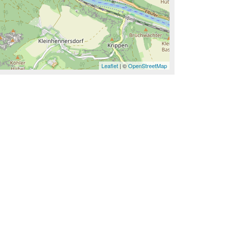
Leaflet
| ©
OpenStreetMap