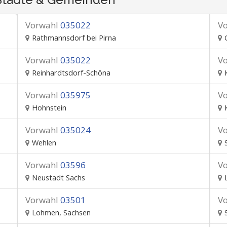
Vorwahl
035022
V
Rathmannsdorf bei Pirna
Vorwahl
035022
V
Reinhardtsdorf-Schöna
Vorwahl
035975
V
Hohnstein
Vorwahl
035024
V
Wehlen
Vorwahl
03596
V
Neustadt Sachs
Vorwahl
03501
V
Lohmen, Sachsen