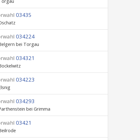
Torgau
orwahl
03435
Oschatz
orwahl
034224
Belgern bei Torgau
orwahl
034321
Bockelwitz
orwahl
034223
Elsnig
orwahl
034293
Parthenstein bei Grimma
orwahl
03421
Beilrode