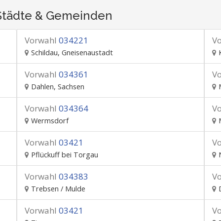
Städte & Gemeinden
Vorwahl
034221
V
Schildau, Gneisenaustadt
Vorwahl
034361
V
Dahlen, Sachsen
Vorwahl
034364
V
Wermsdorf
Vorwahl
03421
V
Pflückuff bei Torgau
Vorwahl
034383
V
Trebsen / Mulde
Vorwahl
03421
V