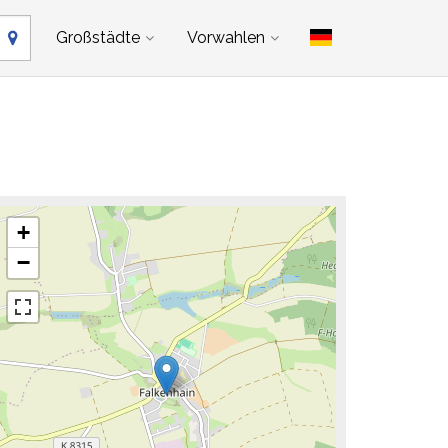
Großstädte
Vorwahlen
+
−