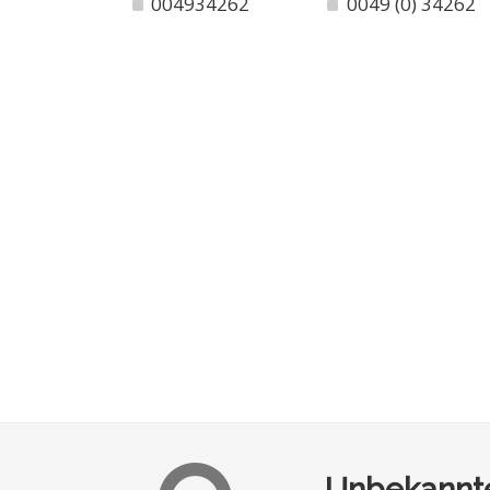
004934262
0049 (0) 34262
Unbekannte