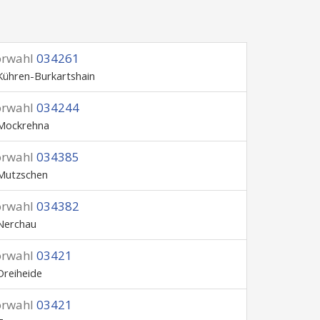
orwahl
034261
Kühren-Burkartshain
orwahl
034244
Mockrehna
orwahl
034385
Mutzschen
orwahl
034382
Nerchau
orwahl
03421
Dreiheide
orwahl
03421