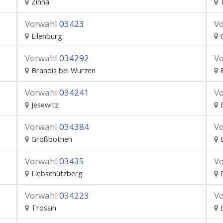
Zinna
Vorwahl
03423
V
Eilenburg
Vorwahl
034292
V
Brandis bei Wurzen
Vorwahl
034241
V
Jesewitz
Vorwahl
034384
V
Großbothen
Vorwahl
03435
V
Liebschützberg
Vorwahl
034223
V
Trossin