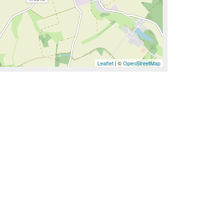
Leaflet
| ©
OpenStreetMap