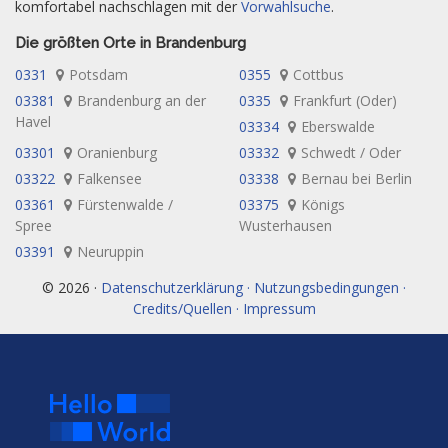
komfortabel nachschlagen mit der
Vorwahlsuche
.
Die größten Orte in Brandenburg
0331
Potsdam
0355
Cottbus
03381
Brandenburg an der
0335
Frankfurt (Oder)
Havel
03334
Eberswalde
03301
Oranienburg
03332
Schwedt / Oder
03322
Falkensee
03338
Bernau bei Berlin
03361
Fürstenwalde /
03375
Königs
Spree
Wusterhausen
03391
Neuruppin
© 2026 ·
Datenschutzerklärung · Nutzungsbedingungen ·
Credits/Quellen · Impressum