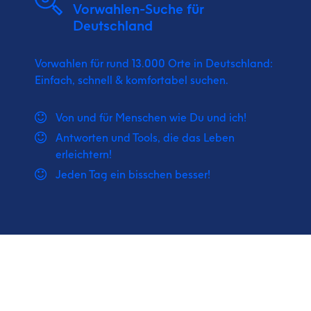
Vorwahlen-Suche für
Deutschland
Vorwahlen für rund 13.000 Orte in Deutschland:
Einfach, schnell & komfortabel suchen.
Von und für Menschen wie Du und ich!
Antworten und Tools, die das Leben
erleichtern!
Jeden Tag ein bisschen besser!