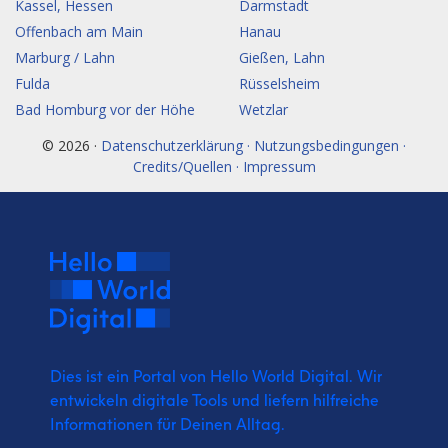
Kassel, Hessen
Darmstadt
Offenbach am Main
Hanau
Marburg / Lahn
Gießen, Lahn
Fulda
Rüsselsheim
Bad Homburg vor der Höhe
Wetzlar
© 2026 ·
Datenschutzerklärung · Nutzungsbedingungen ·
Credits/Quellen · Impressum
Dies ist ein Portal von Hello World Digital.
Wir
entwickeln digitale Tools und liefern
hilfreiche
Informationen für Deinen Alltag.