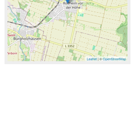
Leaflet
| ©
OpenStreetMap