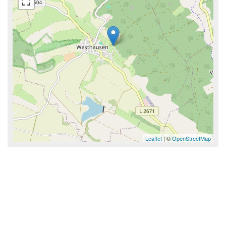
Leaflet
| ©
OpenStreetMap