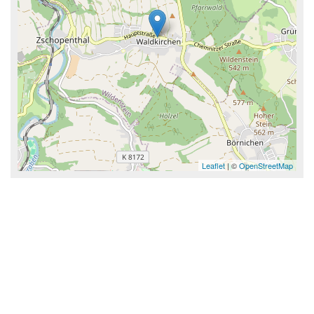
Leaflet
| ©
OpenStreetMap