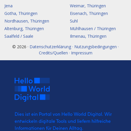
Jena
Weimar, Thüringen
Gotha, Thüringen
Eisenach, Thüringen
Nordhausen, Thüringen
Suhl
Altenburg, Thüringen
Mühlhausen / Thüringen
Saalfeld / Saale
Ilmenau, Thüringen
© 2026 ·
Datenschutzerklärung · Nutzungsbedingungen ·
Credits/Quellen · Impressum
Dies ist ein Portal von Hello World Digital.
Wir
entwickeln digitale Tools und liefern
hilfreiche
Informationen für Deinen Alltag.