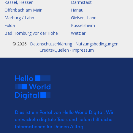
Kassel, Hessen
Darmstadt
Offenbach am Main
Hanau
Marburg / Lahn
Gießen, Lahn
Fulda
Rüsselsheim
Bad Homburg vor der Höhe
Wetzlar
© 2026 ·
Datenschutzerklärung · Nutzungsbedingungen ·
Credits/Quellen · Impressum
Dies ist ein Portal von Hello World Digital.
Wir
entwickeln digitale Tools und liefern
hilfreiche
Informationen für Deinen Alltag.