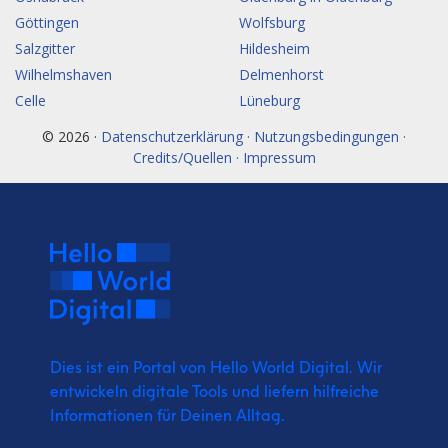
Göttingen
Wolfsburg
Salzgitter
Hildesheim
Wilhelmshaven
Delmenhorst
Celle
Lüneburg
© 2026 ·
Datenschutzerklärung · Nutzungsbedingungen ·
Credits/Quellen · Impressum
Dies ist ein Portal von Hello World Digital.
Wir
entwickeln digitale Tools und liefern
hilfreiche
Informationen für Deinen Alltag.