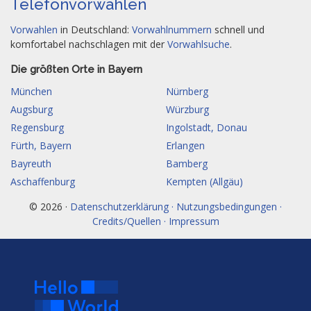
Telefonvorwahlen
Vorwahlen
in Deutschland:
Vorwahlnummern
schnell und
komfortabel nachschlagen mit der
Vorwahlsuche
.
Die größten Orte in Bayern
München
Nürnberg
Augsburg
Würzburg
Regensburg
Ingolstadt, Donau
Fürth, Bayern
Erlangen
Bayreuth
Bamberg
Aschaffenburg
Kempten (Allgäu)
© 2026 ·
Datenschutzerklärung · Nutzungsbedingungen ·
Credits/Quellen · Impressum