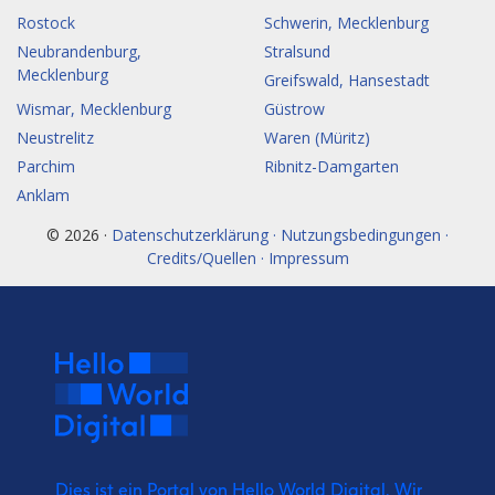
Rostock
Schwerin, Mecklenburg
Neubrandenburg,
Stralsund
Mecklenburg
Greifswald, Hansestadt
Wismar, Mecklenburg
Güstrow
Neustrelitz
Waren (Müritz)
Parchim
Ribnitz-Damgarten
Anklam
© 2026 ·
Datenschutzerklärung · Nutzungsbedingungen ·
Credits/Quellen · Impressum
Dies ist ein Portal von Hello World Digital.
Wir