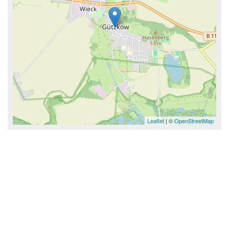
Leaflet
| ©
OpenStreetMap