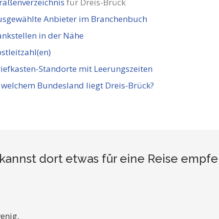
raßenverzeichnis
für Dreis-Brück
usgewählte Anbieter im Branchenbuch
nkstellen in der Nähe
stleitzahl(en)
iefkasten-Standorte mit Leerungszeiten
 welchem Bundesland liegt Dreis-Brück?
kannst dort etwas für eine Reise empf
enig.