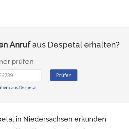
n Anruf
aus Despetal erhalten?
er prüfen
Prüfen
mern aus Despetal
etal in Niedersachsen
erkunden