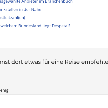
usgewählte Anbieter im Branchenbuch
nkstellen in der Nähe
stleitzahl(en)
 welchem Bundesland liegt Despetal?
nst dort etwas für eine Reise empfehl
enig.