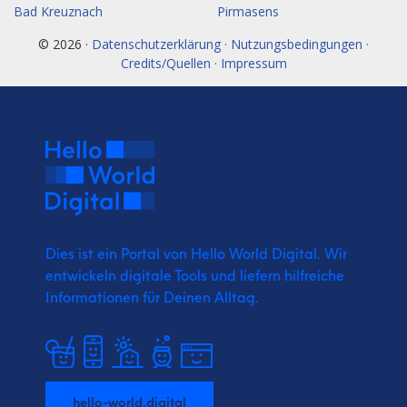
Bad Kreuznach
Pirmasens
© 2026 ·
Datenschutzerklärung · Nutzungsbedingungen ·
Credits/Quellen · Impressum
Dies ist ein Portal von Hello World Digital.
Wir
entwickeln digitale Tools und liefern
hilfreiche
Informationen für Deinen Alltag.
hello-world.digital