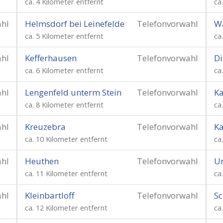
ca. 4 Kilometer entfernt
ca
ahl
Helmsdorf bei Leinefelde
Telefonvorwahl
W
ca. 5 Kilometer entfernt
ca
ahl
Kefferhausen
Telefonvorwahl
Di
ca. 6 Kilometer entfernt
ca
ahl
Lengenfeld unterm Stein
Telefonvorwahl
Ka
ca. 8 Kilometer entfernt
ca
ahl
Kreuzebra
Telefonvorwahl
K
ca. 10 Kilometer entfernt
ca
ahl
Heuthen
Telefonvorwahl
Un
ca. 11 Kilometer entfernt
ca
ahl
Kleinbartloff
Telefonvorwahl
S
ca. 12 Kilometer entfernt
ca