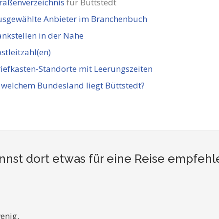
raßenverzeichnis
für Büttstedt
usgewählte Anbieter im Branchenbuch
nkstellen in der Nähe
stleitzahl(en)
iefkasten-Standorte mit Leerungszeiten
 welchem Bundesland liegt Büttstedt?
nnst dort etwas für eine Reise empfehl
enig.