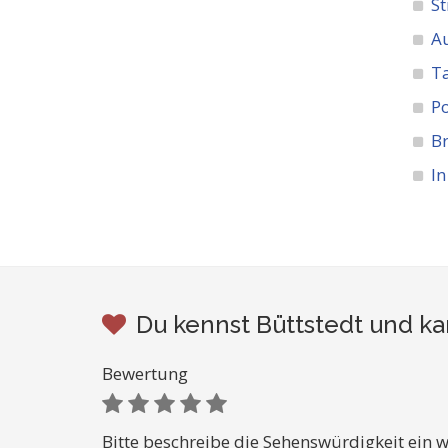
St
A
Ta
Po
Br
In
Du kennst Büttstedt und ka
Bewertung
Bitte beschreibe die Sehenswürdigkeit ein w