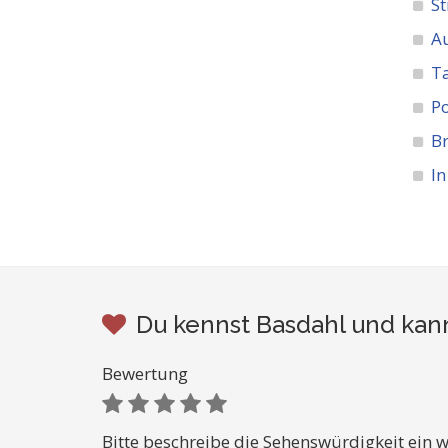
St
A
Ta
Po
Br
In
Du kennst Basdahl und kann
Bewertung
Bitte beschreibe die Sehenswürdigkeit ein w