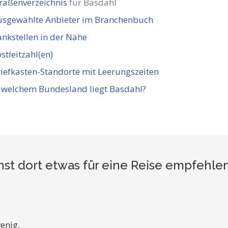
raßenverzeichnis
für Basdahl
usgewählte Anbieter im Branchenbuch
nkstellen in der Nähe
stleitzahl(en)
iefkasten-Standorte mit Leerungszeiten
 welchem Bundesland liegt Basdahl?
st dort etwas für eine Reise empfehle
enig.