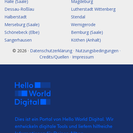
Halle (Saale)
Magdeburg
Dessau-Roßlau
Lutherstadt Wittenberg
Halberstadt
Stendal
Merseburg (Saale)
Wernigerode
Schönebeck (Elbe)
Bernburg (Saale)
Sangerhausen
Köthen (Anhalt)
© 2026 ·
Datenschutzerklärung · Nutzungsbedingungen ·
Credits/Quellen · Impressum
Dies ist ein Portal von Hello World Digital.
Wir
entwickeln digitale Tools und liefern
hilfreiche